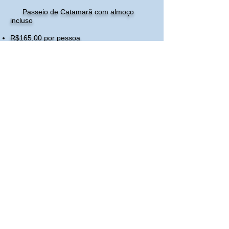
Passeio de Catamarã com almoço
incluso
R$165,00 por pessoa
Crianças de O a 4 anos não pagam
De 05 a 09 anos pagam meia
- Para confirmar a reserva será necessário
nome completo, quantidade de pessoas,
data e o pagamento de um sinal de
reserva no valor de 50% que poderá ser
feito através do PIX.
​- A saída é do Hotel Belvedere na Av.
Apolônio Sales, no centro, saindo com um
guia até o local de embarque no Pier do
Povoado Rio do Sal. Localizado a 20 km do
centro de Paulo Afonso.
EVITE PERDER SUA VAGA
>
FAÇA SUA RESERVA COM
ANTECEDÊNCIA
PELO WHATSAPP